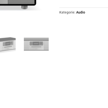
PRESTIGE
-
Kategorie:
Audio
schwarz
(glossy
/
silber)
Menge