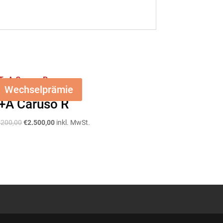
Wechselprämie
+A Caruso R
Ursprünglicher
Aktueller
.200,00
€
2.500,00
inkl. MwSt.
Preis
Preis
war:
ist:
€3.200,00
€2.500,00.