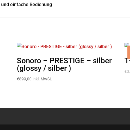
gn und einfache Bedienung
Sonoro – PRESTIGE – silber
T
(glossy / silber )
€
3
€
899,00
inkl. MwSt.