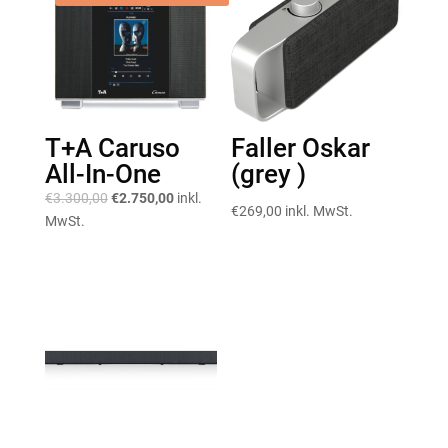
T+A Caruso
Faller Oskar
All-In-One
(grey )
Ursprünglicher
Aktueller
€
3.300,00
€
2.750,00
inkl.
€
269,00
inkl. MwSt.
Preis
Preis
MwSt.
war:
ist:
€3.300,00
€2.750,00.