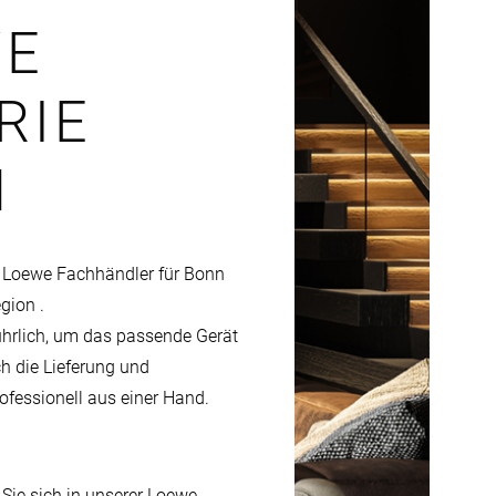
WE
RIE
N
er Loewe Fachhändler für Bonn
gion .
ührlich, um das passende Gerät
ch die Lieferung und
professionell aus einer Hand.
Sie sich in unserer Loewe