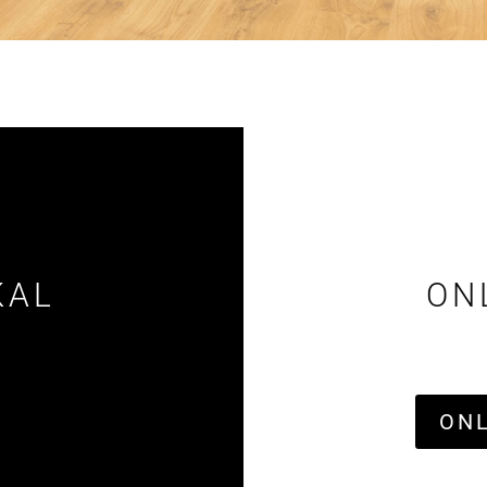
KAL
ON
ON