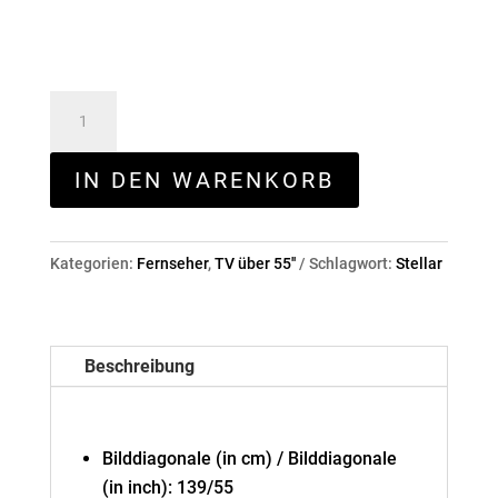
Loewe
stellar
55
IN DEN WARENKORB
dr+
Alu
Menge
Kategorien:
Fernseher
,
TV über 55''
Schlagwort:
Stellar
Beschreibung
Bilddiagonale (in cm) / Bilddiagonale
(in inch): 139/55